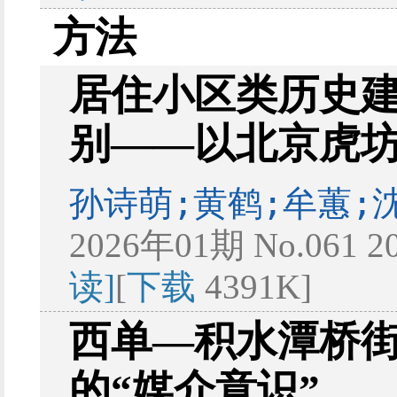
方法
居住小区类历史
别——以北京虎
孙诗萌;黄鹤;牟蕙;
2026年01期 No.061 2
读]
[
下载
4391K]
西单—积水潭桥
的“媒介意识”